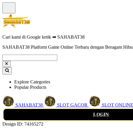
Cari kami di Google ketik ➡ SAHABAT38
SAHABAT38 Platform Game Online Terbaru dengan Beragam Hibura
Explore Categories
Popular Products
SAHABAT38
SLOT GACOR
SLOT ONLIN
LOGIN
Design ID: 74165272