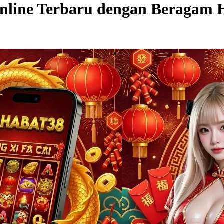
ine Terbaru dengan Beragam Hi